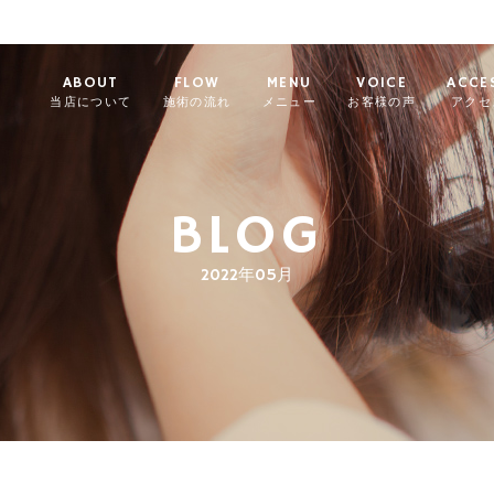
ABOUT
FLOW
MENU
VOICE
ACCE
当店について
施術の流れ
メニュー
お客様の声
アクセ
BLOG
2022年05月